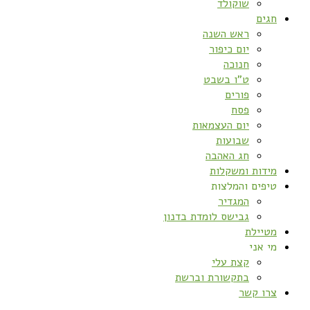
שוקולד
חגים
ראש השנה
יום כיפור
חנוכה
ט”ו בשבט
פורים
פסח
יום העצמאות
שבועות
חג האהבה
מידות ומשקלות
טיפים והמלצות
המגדיר
גבישס לומדת בדנון
מטיילת
מי אני
קצת עלי
בתקשורת וברשת
צרו קשר