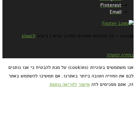
Pinterest
Email
@2021 - כל הזכויות שמורות למירב גביש | ביצוע
zivuch
בחזרה למעלה
אנו משתמשים בעוגיות (cookies) על מנת להבטיח כי אנו נותנים
לכם את החוויה הטובה ביותר באתרנו. אם תמשיכו להשתמש באתר
זה, אתם מסכימים לזה
אישור
לקריאה נוספת
כדאי לך להירשם ולקבל את המתכונים למייל: