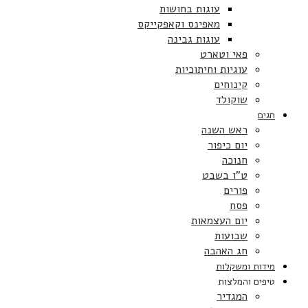
עוגות בחושות
מאפינס וקאפקייקס
עוגות גבינה
פאי וטארט
עוגיות וחיתוכיות
קינוחים
שוקולד
חגים
ראש השנה
יום כיפור
חנוכה
ט”ו בשבט
פורים
פסח
יום העצמאות
שבועות
חג האהבה
מידות ומשקלות
טיפים והמלצות
המגדיר