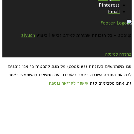
Pinterest
Email
@2021 - כל הזכויות שמורות למירב גביש | ביצוע
zivuch
בחזרה למעלה
אנו משתמשים בעוגיות (cookies) על מנת להבטיח כי אנו נותנים
לכם את החוויה הטובה ביותר באתרנו. אם תמשיכו להשתמש באתר
זה, אתם מסכימים לזה
אישור
לקריאה נוספת
כדאי לך להירשם ולקבל את המתכונים למייל: