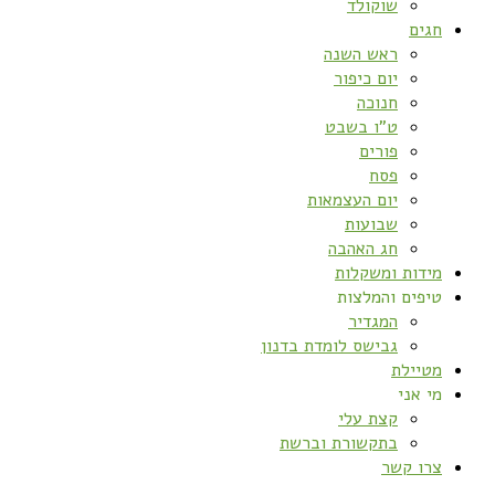
שוקולד
חגים
ראש השנה
יום כיפור
חנוכה
ט”ו בשבט
פורים
פסח
יום העצמאות
שבועות
חג האהבה
מידות ומשקלות
טיפים והמלצות
המגדיר
גבישס לומדת בדנון
מטיילת
מי אני
קצת עלי
בתקשורת וברשת
צרו קשר