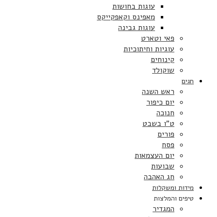
עוגות בחושות
מאפינס וקאפקייקס
עוגות גבינה
פאי וטארט
עוגיות וחיתוכיות
קינוחים
שוקולד
חגים
ראש השנה
יום כיפור
חנוכה
ט”ו בשבט
פורים
פסח
יום העצמאות
שבועות
חג האהבה
מידות ומשקלות
טיפים והמלצות
המגדיר