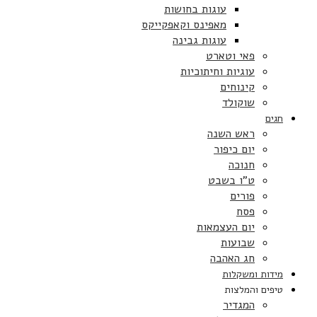
עוגות בחושות
מאפינס וקאפקייקס
עוגות גבינה
פאי וטארט
עוגיות וחיתוכיות
קינוחים
שוקולד
חגים
ראש השנה
יום כיפור
חנוכה
ט”ו בשבט
פורים
פסח
יום העצמאות
שבועות
חג האהבה
מידות ומשקלות
טיפים והמלצות
המגדיר