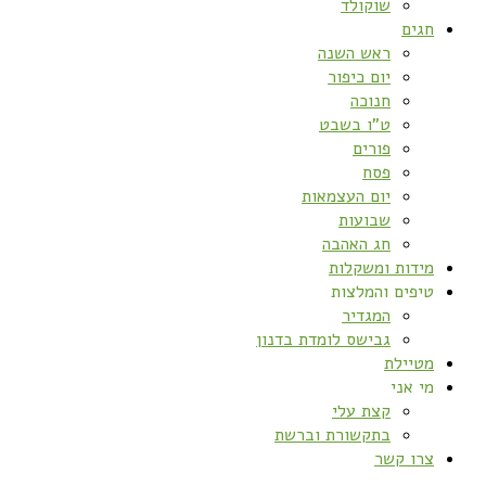
שוקולד
חגים
ראש השנה
יום כיפור
חנוכה
ט”ו בשבט
פורים
פסח
יום העצמאות
שבועות
חג האהבה
מידות ומשקלות
טיפים והמלצות
המגדיר
גבישס לומדת בדנון
מטיילת
מי אני
קצת עלי
בתקשורת וברשת
צרו קשר