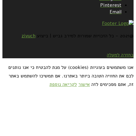
Pinterest
Email
@2021 - כל הזכויות שמורות למירב גביש | ביצוע
zivuch
בחזרה למעלה
אנו משתמשים בעוגיות (cookies) על מנת להבטיח כי אנו נותנים
לכם את החוויה הטובה ביותר באתרנו. אם תמשיכו להשתמש באתר
זה, אתם מסכימים לזה
אישור
לקריאה נוספת
כדאי לך להירשם ולקבל את המתכונים למייל: