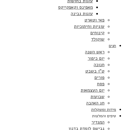
עוגות בחושות
מאפינס וקאפקייקס
עוגות גבינה
פאי וטארט
עוגיות וחיתוכיות
קינוחים
שוקולד
חגים
ראש השנה
יום כיפור
חנוכה
ט”ו בשבט
פורים
פסח
יום העצמאות
שבועות
חג האהבה
מידות ומשקלות
טיפים והמלצות
המגדיר
גבישס לומדת בדנון