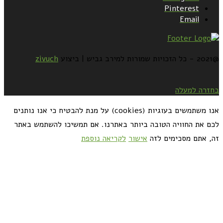
Pinterest
Email
@2021 - כל הזכויות שמורות למירב גביש | ביצוע
zivuch
בחזרה למעלה
אנו משתמשים בעוגיות (cookies) על מנת להבטיח כי אנו נותנים
לכם את החוויה הטובה ביותר באתרנו. אם תמשיכו להשתמש באתר
זה, אתם מסכימים לזה
אישור
לקריאה נוספת
כדאי לך להירשם ולקבל את המתכונים למייל: