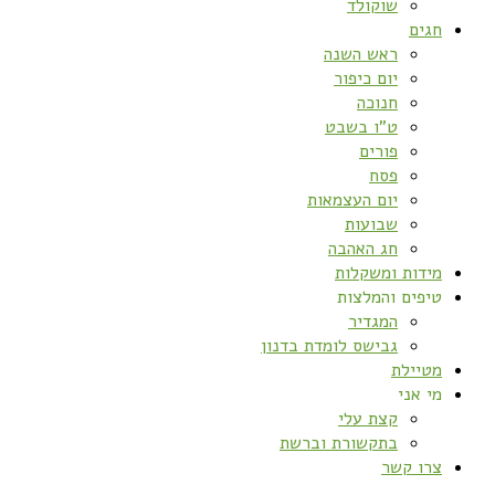
שוקולד
חגים
ראש השנה
יום כיפור
חנוכה
ט”ו בשבט
פורים
פסח
יום העצמאות
שבועות
חג האהבה
מידות ומשקלות
טיפים והמלצות
המגדיר
גבישס לומדת בדנון
מטיילת
מי אני
קצת עלי
בתקשורת וברשת
צרו קשר