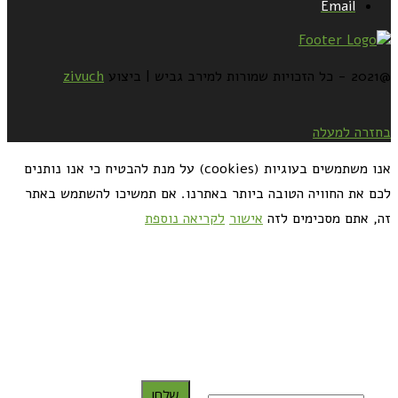
Email
@2021 - כל הזכויות שמורות למירב גביש | ביצוע
zivuch
בחזרה למעלה
אנו משתמשים בעוגיות (cookies) על מנת להבטיח כי אנו נותנים
לכם את החוויה הטובה ביותר באתרנו. אם תמשיכו להשתמש באתר
זה, אתם מסכימים לזה
אישור
לקריאה נוספת
כדאי לך להירשם ולקבל את המתכונים למייל:
שלח!