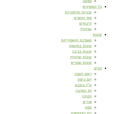
פסטה
כל המתוקים
עוגיות וחיתוכיות
פאי וטארט
קינוחים
שוקולד
עוגות
מאפינס וקאפקייקס
עוגות בחושות
עוגות גבינה
עוגות שוקולד
עוגות שמרים
חגים
ראש השנה
יום כיפור
ט”ו בשבט
חג האהבה
חנוכה
פורים
פסח
יום העצמאות