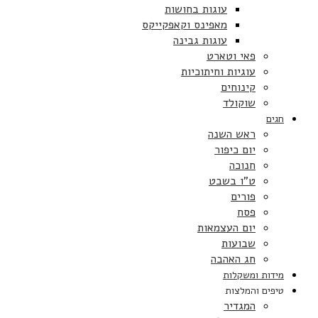
עוגות בחושות
מאפינס וקאפקייקס
עוגות גבינה
פאי וטארט
עוגיות וחיתוכיות
קינוחים
שוקולד
חגים
ראש השנה
יום כיפור
חנוכה
ט”ו בשבט
פורים
פסח
יום העצמאות
שבועות
חג האהבה
מידות ומשקלות
טיפים והמלצות
המגדיר