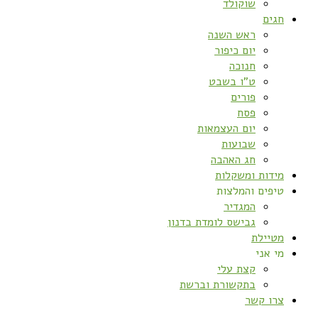
שוקולד
חגים
ראש השנה
יום כיפור
חנוכה
ט”ו בשבט
פורים
פסח
יום העצמאות
שבועות
חג האהבה
מידות ומשקלות
טיפים והמלצות
המגדיר
גבישס לומדת בדנון
מטיילת
מי אני
קצת עלי
בתקשורת וברשת
צרו קשר