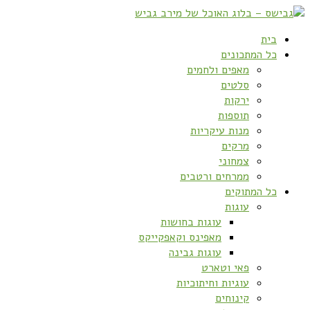
בית
כל המתכונים
מאפים ולחמים
סלטים
ירקות
תוספות
מנות עיקריות
מרקים
צמחוני
ממרחים ורטבים
כל המתוקים
עוגות
עוגות בחושות
מאפינס וקאפקייקס
עוגות גבינה
פאי וטארט
עוגיות וחיתוכיות
קינוחים