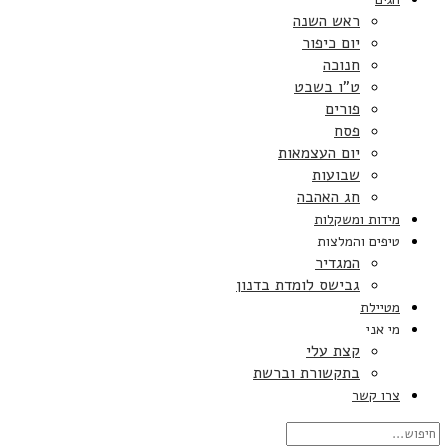
ראש השנה
יום כיפור
חנוכה
ט”ו בשבט
פורים
פסח
יום העצמאות
שבועות
חג האהבה
מידות ומשקלות
טיפים והמלצות
המגדיר
גבישס לומדת בדנון
מטיילת
מי אני
קצת עלי
בתקשורת וברשת
צרו קשר