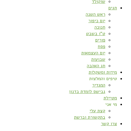
שוקולד
חגים
ראש השנה
יום כיפור
חנוכה
ט”ו בשבט
פורים
פסח
יום העצמאות
שבועות
חג האהבה
מידות ומשקלות
טיפים והמלצות
המגדיר
גבישס לומדת בדנון
מטיילת
מי אני
קצת עלי
בתקשורת וברשת
צרו קשר