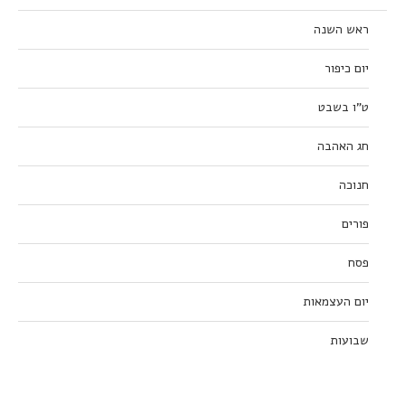
ראש השנה
יום כיפור
ט”ו בשבט
חג האהבה
חנוכה
פורים
פסח
יום העצמאות
שבועות