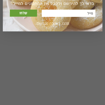
כדאי לך להירשם ולקבל את המתכונים למייל:
שלח!
תהנו, באהבה מגבישס.