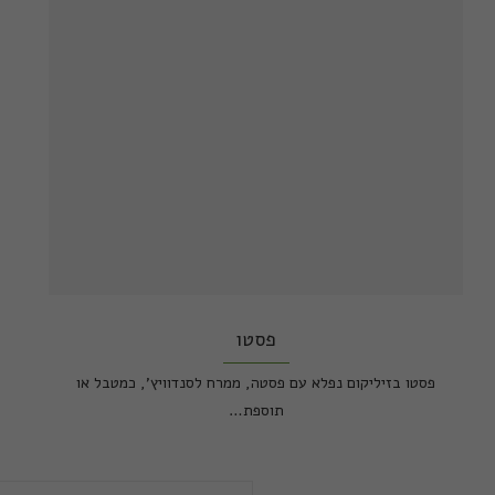
פסטו
פסטו בזיליקום נפלא עם פסטה, ממרח לסנדוויץ', כמטבל או
תוספת…