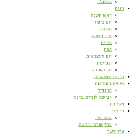
שוקולד
חגים
ראש השנה
יום כיפור
חנוכה
ט”ו בשבט
פורים
פסח
יום העצמאות
שבועות
חג האהבה
מידות ומשקלות
טיפים והמלצות
המגדיר
גבישס לומדת בדנון
מטיילת
מי אני
קצת עלי
בתקשורת וברשת
צרו קשר