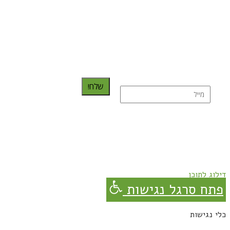
כדאי לך להירשם ולקבל את המתכונים למייל:
שלח!
נרשמת בהצלחה!
תהנו, באהבה מגבישס.
דילוג לתוכן
פתח סרגל נגישות
כלי נגישות