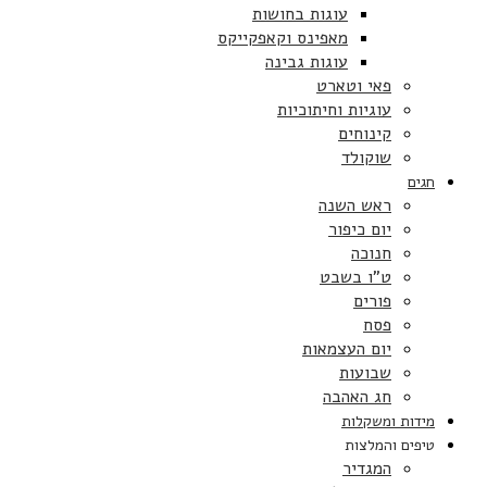
עוגות בחושות
מאפינס וקאפקייקס
עוגות גבינה
פאי וטארט
עוגיות וחיתוכיות
קינוחים
שוקולד
חגים
ראש השנה
יום כיפור
חנוכה
ט”ו בשבט
פורים
פסח
יום העצמאות
שבועות
חג האהבה
מידות ומשקלות
טיפים והמלצות
המגדיר