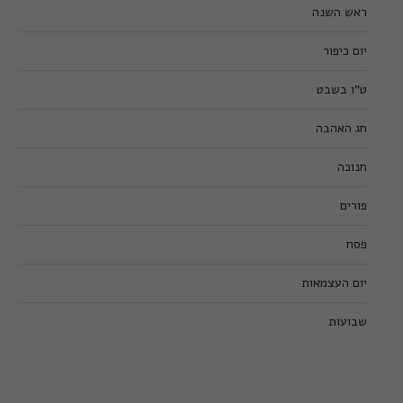
ראש השנה
יום כיפור
ט”ו בשבט
חג האהבה
חנוכה
פורים
פסח
יום העצמאות
שבועות