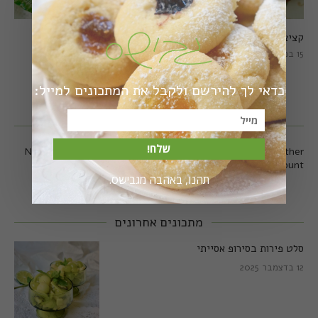
קציצות כרישה מושלמות
קציצות כרישה טבעוניות
מושלמות
15 במרץ 2018
20 במרץ 2018
כדאי לך להירשם ולקבל את המתכונים למייל:
עקבו אחרי באינסטגרם
שלח!
No any image found. Please check it again or try with another
instagram account.
תהנו, באהבה מגבישס.
מתכונים אחרונים
סלט פירות בסירופ אסייתי
12 בדצמבר 2025