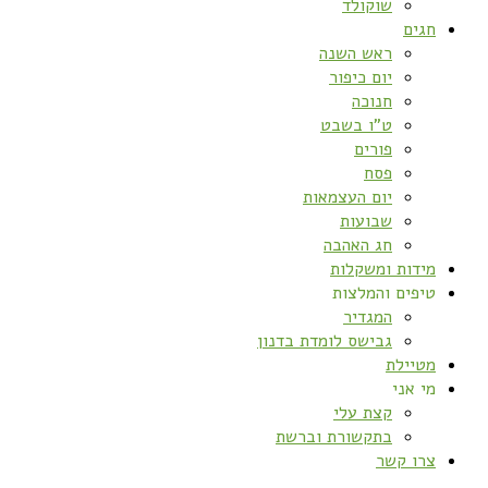
שוקולד
חגים
ראש השנה
יום כיפור
חנוכה
ט”ו בשבט
פורים
פסח
יום העצמאות
שבועות
חג האהבה
מידות ומשקלות
טיפים והמלצות
המגדיר
גבישס לומדת בדנון
מטיילת
מי אני
קצת עלי
בתקשורת וברשת
צרו קשר