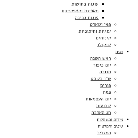
עוגות בחושות
מאפינס וקאפקייקס
עוגות גבינה
פאי וטארט
עוגיות וחיתוכיות
קינוחים
שוקולד
חגים
ראש השנה
יום כיפור
חנוכה
ט”ו בשבט
פורים
פסח
יום העצמאות
שבועות
חג האהבה
מידות ומשקלות
טיפים והמלצות
המגדיר