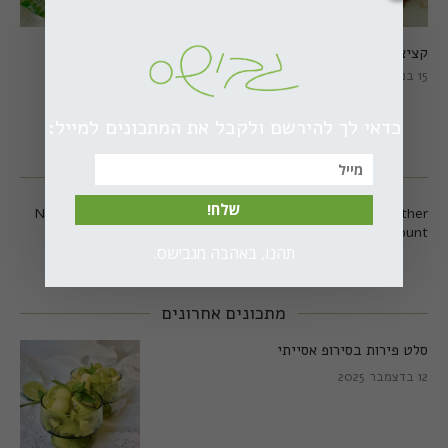
קציצות כרישה מושלמות
קציצות כרישה טבעוניות
מושלמות
15 במרץ 2018
20 במרץ 2018
כדאי לך להירשם ולקבל את המתכונים למייל:
עקבו אחרי באינסטגרם
שלח!
No any image found. Please check it again or try with another
instagram account.
תהנו, באהבה מגבישס.
מתכונים אחרונים
סלט פירות בסירופ אסייתי
12 בדצמבר 2025