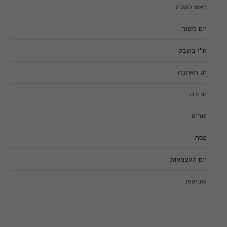
ראש השנה
יום כיפור
ט”ו בשבט
חג האהבה
חנוכה
פורים
פסח
יום העצמאות
שבועות