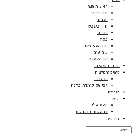
ראש השנה
יום כיפור
חנוכה
ט”ו בשבט
פורים
פסח
יום העצמאות
שבועות
חג האהבה
מידות ומשקלות
טיפים והמלצות
המגדיר
גבישס לומדת בדנון
מטיילת
מי אני
קצת עלי
בתקשורת וברשת
צרו קשר