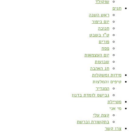
שוקולד
חגים
ראש השנה
יום כיפור
חנוכה
ט”ו בשבט
פורים
פסח
יום העצמאות
שבועות
חג האהבה
מידות ומשקלות
טיפים והמלצות
המגדיר
גבישס לומדת בדנון
מטיילת
מי אני
קצת עלי
בתקשורת וברשת
צרו קשר