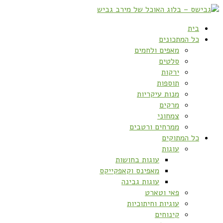
בית
כל המתכונים
מאפים ולחמים
סלטים
ירקות
תוספות
מנות עיקריות
מרקים
צמחוני
ממרחים ורטבים
כל המתוקים
עוגות
עוגות בחושות
מאפינס וקאפקייקס
עוגות גבינה
פאי וטארט
עוגיות וחיתוכיות
קינוחים