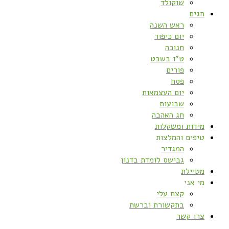
שוקולד
חגים
ראש השנה
יום כיפור
חנוכה
ט”ו בשבט
פורים
פסח
יום העצמאות
שבועות
חג האהבה
מידות ומשקלות
טיפים והמלצות
המגדיר
גבישס לומדת בדנון
מטיילת
מי אני
קצת עלי
בתקשורת וברשת
צרו קשר