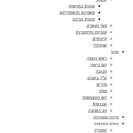
עוגות בחושות
מאפינס וקאפקייקס
עוגות גבינה
פאי וטארט
עוגיות וחיתוכיות
קינוחים
שוקולד
חגים
ראש השנה
יום כיפור
חנוכה
ט”ו בשבט
פורים
פסח
יום העצמאות
שבועות
חג האהבה
מידות ומשקלות
טיפים והמלצות
המגדיר