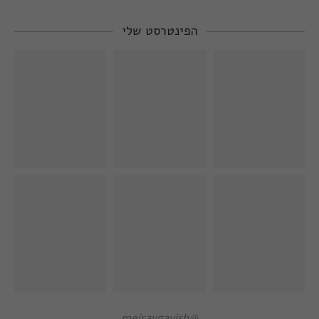
הפינטרסט שלי
@meiravgavish