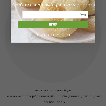
כדאי לך להירשם ולקבל את המתכונים למייל:
שלח!
תהנו, באהבה מגבישס.
הי, אני מירב גביש - גבישס
אופה, מבשלת, משוטטת, מצלמת. וכאן אשמח לחלוק איתכם את מה שאני
אוהבת.
קרא עוד...