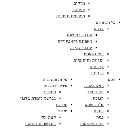
מרקים
צמחוני
ממרחים ורטבים
כל המתוקים
עוגות
עוגות בחושות
מאפינס וקאפקייקס
עוגות גבינה
פאי וטארט
עוגיות וחיתוכיות
קינוחים
שוקולד
חגים
מידות ומשקלות
ראש השנה
טיפים והמלצות
יום כיפור
המגדיר
חנוכה
גבישס לומדת בדנון
ט”ו בשבט
מטיילת
פורים
מי אני
פסח
קצת עלי
יום העצמאות
בתקשורת וברשת