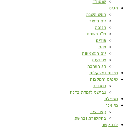
שוקולד
חגים
ראש השנה
יום כיפור
חנוכה
ט”ו בשבט
פורים
פסח
יום העצמאות
שבועות
חג האהבה
מידות ומשקלות
טיפים והמלצות
המגדיר
גבישס לומדת בדנון
מטיילת
מי אני
קצת עלי
בתקשורת וברשת
צרו קשר