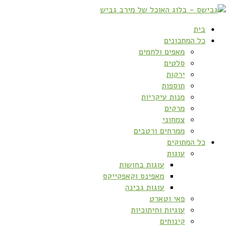
בית
כל המתכונים
מאפים ולחמים
סלטים
ירקות
תוספות
מנות עיקריות
מרקים
צמחוני
ממרחים ורטבים
כל המתוקים
עוגות
עוגות בחושות
מאפינס וקאפקייקס
עוגות גבינה
פאי וטארט
עוגיות וחיתוכיות
קינוחים