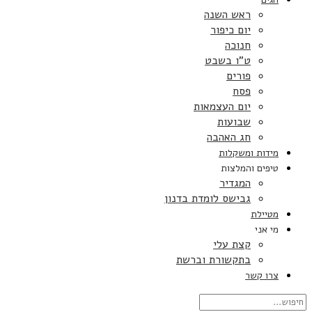
ראש השנה
יום כיפור
חנוכה
ט”ו בשבט
פורים
פסח
יום העצמאות
שבועות
חג האהבה
מידות ומשקלות
טיפים והמלצות
המגדיר
גבישס לומדת בדנון
מטיילת
מי אני
קצת עלי
בתקשורת וברשת
צרו קשר