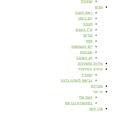
שוקולד
חגים
ראש השנה
יום כיפור
חנוכה
ט”ו בשבט
פורים
פסח
יום העצמאות
שבועות
חג האהבה
מידות ומשקלות
טיפים והמלצות
המגדיר
גבישס לומדת בדנון
מטיילת
מי אני
קצת עלי
בתקשורת וברשת
צרו קשר