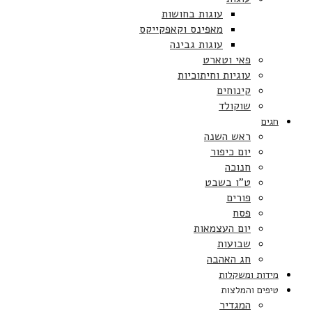
עוגות בחושות
מאפינס וקאפקייקס
עוגות גבינה
פאי וטארט
עוגיות וחיתוכיות
קינוחים
שוקולד
חגים
ראש השנה
יום כיפור
חנוכה
ט”ו בשבט
פורים
פסח
יום העצמאות
שבועות
חג האהבה
מידות ומשקלות
טיפים והמלצות
המגדיר