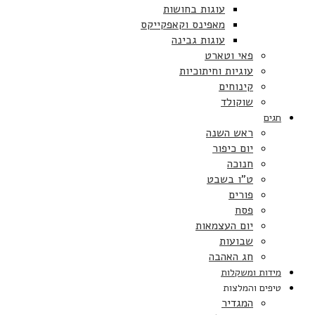
עוגות בחושות
מאפינס וקאפקייקס
עוגות גבינה
פאי וטארט
עוגיות וחיתוכיות
קינוחים
שוקולד
חגים
ראש השנה
יום כיפור
חנוכה
ט”ו בשבט
פורים
פסח
יום העצמאות
שבועות
חג האהבה
מידות ומשקלות
טיפים והמלצות
המגדיר