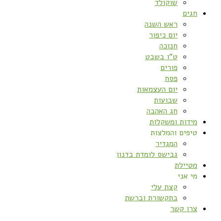
שוקולד
חגים
ראש השנה
יום כיפור
חנוכה
ט”ו בשבט
פורים
פסח
יום העצמאות
שבועות
חג האהבה
מידות ומשקלות
טיפים והמלצות
המגדיר
גבישס לומדת בדנון
מטיילת
מי אני
קצת עלי
בתקשורת וברשת
צרו קשר