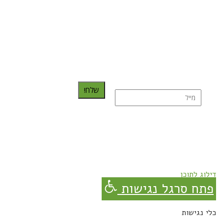
כדאי לך להירשם ולקבל את המתכונים למייל:
שלח!
נרשמת בהצלחה!
תהנו, באהבה מגבישס.
דילוג לתוכן
פתח סרגל נגישות
כלי נגישות