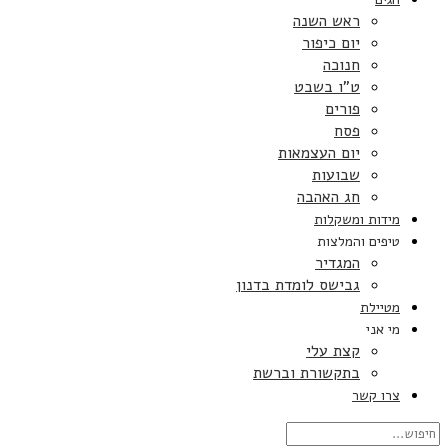
ראש השנה
יום כיפור
חנוכה
ט”ו בשבט
פורים
פסח
יום העצמאות
שבועות
חג האהבה
מידות ומשקלות
טיפים והמלצות
המגדיר
גבישס לומדת בדנון
מטיילת
מי אני
קצת עלי
בתקשורת וברשת
צרו קשר