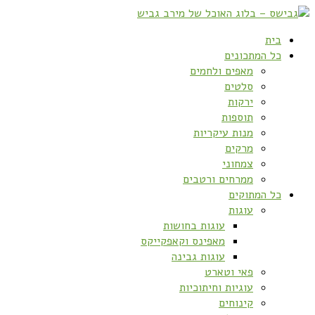
בית
כל המתכונים
מאפים ולחמים
סלטים
ירקות
תוספות
מנות עיקריות
מרקים
צמחוני
ממרחים ורטבים
כל המתוקים
עוגות
עוגות בחושות
מאפינס וקאפקייקס
עוגות גבינה
פאי וטארט
עוגיות וחיתוכיות
קינוחים