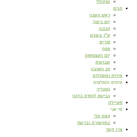
שוקולד
חגים
ראש השנה
יום כיפור
חנוכה
ט”ו בשבט
פורים
פסח
יום העצמאות
שבועות
חג האהבה
מידות ומשקלות
טיפים והמלצות
המגדיר
גבישס לומדת בדנון
מטיילת
מי אני
קצת עלי
בתקשורת וברשת
צרו קשר