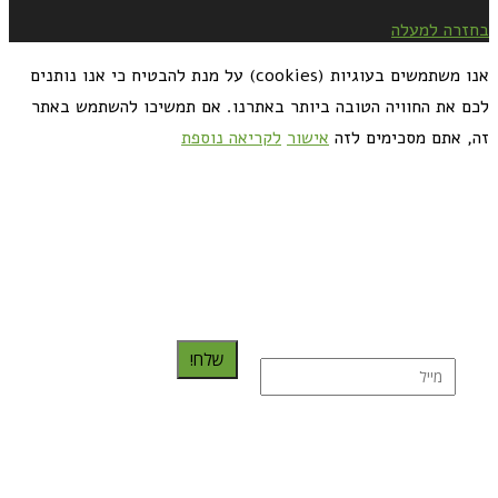
בחזרה למעלה
אנו משתמשים בעוגיות (cookies) על מנת להבטיח כי אנו נותנים
לכם את החוויה הטובה ביותר באתרנו. אם תמשיכו להשתמש באתר
זה, אתם מסכימים לזה
אישור
לקריאה נוספת
כדאי לך להירשם ולקבל את המתכונים למייל:
שלח!
נרשמת בהצלחה!
תהנו, באהבה מגבישס.