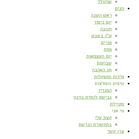
שוקולד
חגים
ראש השנה
יום כיפור
חנוכה
ט”ו בשבט
פורים
פסח
יום העצמאות
שבועות
חג האהבה
מידות ומשקלות
טיפים והמלצות
המגדיר
גבישס לומדת בדנון
מטיילת
מי אני
קצת עלי
בתקשורת וברשת
צרו קשר