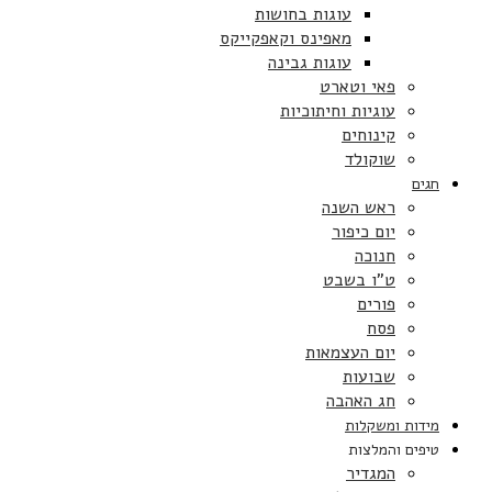
עוגות בחושות
מאפינס וקאפקייקס
עוגות גבינה
פאי וטארט
עוגיות וחיתוכיות
קינוחים
שוקולד
חגים
ראש השנה
יום כיפור
חנוכה
ט”ו בשבט
פורים
פסח
יום העצמאות
שבועות
חג האהבה
מידות ומשקלות
טיפים והמלצות
המגדיר