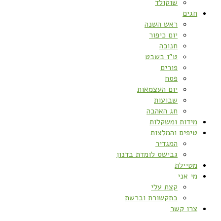
שוקולד
חגים
ראש השנה
יום כיפור
חנוכה
ט”ו בשבט
פורים
פסח
יום העצמאות
שבועות
חג האהבה
מידות ומשקלות
טיפים והמלצות
המגדיר
גבישס לומדת בדנון
מטיילת
מי אני
קצת עלי
בתקשורת וברשת
צרו קשר