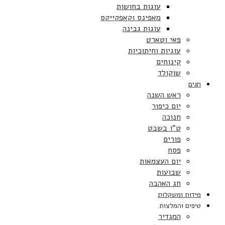
עוגות בחושות
מאפינס וקאפקייקס
עוגות גבינה
פאי וטארט
עוגיות וחיתוכיות
קינוחים
שוקולד
חגים
ראש השנה
יום כיפור
חנוכה
ט”ו בשבט
פורים
פסח
יום העצמאות
שבועות
חג האהבה
מידות ומשקלות
טיפים והמלצות
המגדיר