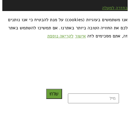
בחזרה למעלה
אנו משתמשים בעוגיות (cookies) על מנת להבטיח כי אנו נותנים
לכם את החוויה הטובה ביותר באתרנו. אם תמשיכו להשתמש באתר
זה, אתם מסכימים לזה
אישור
לקריאה נוספת
כדאי לך להירשם ולקבל את המתכונים למייל:
שלח!
נרשמת בהצלחה!
תהנו, באהבה מגבישס.