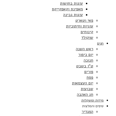
עוגות בחושות
מאפינס וקאפקייקס
עוגות גבינה
פאי וטארט
עוגיות וחיתוכיות
קינוחים
שוקולד
חגים
ראש השנה
יום כיפור
חנוכה
ט”ו בשבט
פורים
פסח
יום העצמאות
שבועות
חג האהבה
מידות ומשקלות
טיפים והמלצות
המגדיר