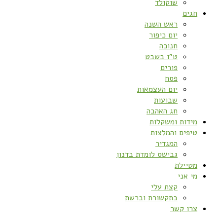
שוקולד
חגים
ראש השנה
יום כיפור
חנוכה
ט”ו בשבט
פורים
פסח
יום העצמאות
שבועות
חג האהבה
מידות ומשקלות
טיפים והמלצות
המגדיר
גבישס לומדת בדנון
מטיילת
מי אני
קצת עלי
בתקשורת וברשת
צרו קשר