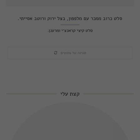
סלט כרוב ממכר עם מלפפון, בצל ירוק ורוטב אסייתי.
סלט קיצי קראנצ׳י ומרענן.
טעינה של פוסטים
קצת עלי