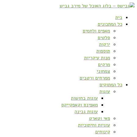
בית
כל המתכונים
מאפים ולחמים
סלטים
ירקות
תוספות
מנות עיקריות
מרקים
צמחוני
ממרחים ורטבים
כל המתוקים
עוגות
עוגות בחושות
מאפינס וקאפקייקס
עוגות גבינה
פאי וטארט
עוגיות וחיתוכיות
קינוחים