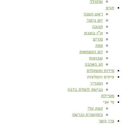
שוקולד
חגים
ראש השנה
יום כיפור
חנוכה
ט”ו בשבט
פורים
פסח
יום העצמאות
שבועות
חג האהבה
מידות ומשקלות
טיפים והמלצות
המגדיר
גבישס לומדת בדנון
מטיילת
מי אני
קצת עלי
בתקשורת וברשת
צרו קשר