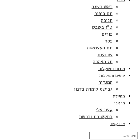
ראש השנה
יום כיפור
חנוכה
ט”ו בשבט
פורים
פסח
יום העצמאות
שבועות
חג האהבה
מידות ומשקלות
טיפים והמלצות
המגדיר
גבישס לומדת בדנון
מטיילת
מי אני
קצת עלי
בתקשורת וברשת
צרו קשר