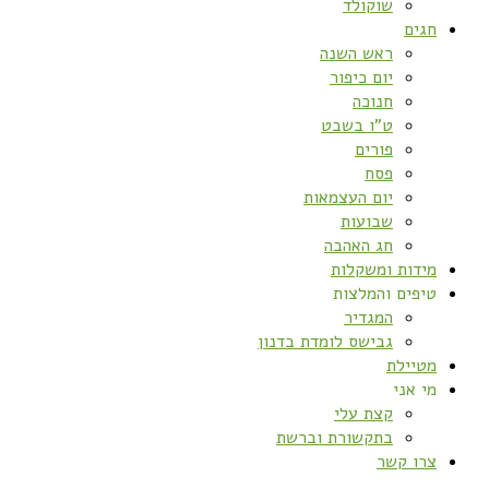
שוקולד
חגים
ראש השנה
יום כיפור
חנוכה
ט”ו בשבט
פורים
פסח
יום העצמאות
שבועות
חג האהבה
מידות ומשקלות
טיפים והמלצות
המגדיר
גבישס לומדת בדנון
מטיילת
מי אני
קצת עלי
בתקשורת וברשת
צרו קשר