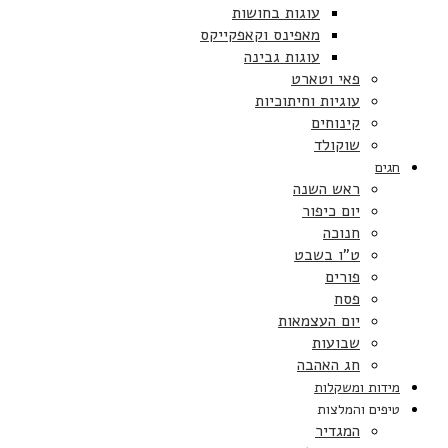
עוגות בחושות
מאפינס וקאפקייקס
עוגות גבינה
פאי וטארט
עוגיות וחיתוכיות
קינוחים
שוקולד
חגים
ראש השנה
יום כיפור
חנוכה
ט”ו בשבט
פורים
פסח
יום העצמאות
שבועות
חג האהבה
מידות ומשקלות
טיפים והמלצות
המגדיר