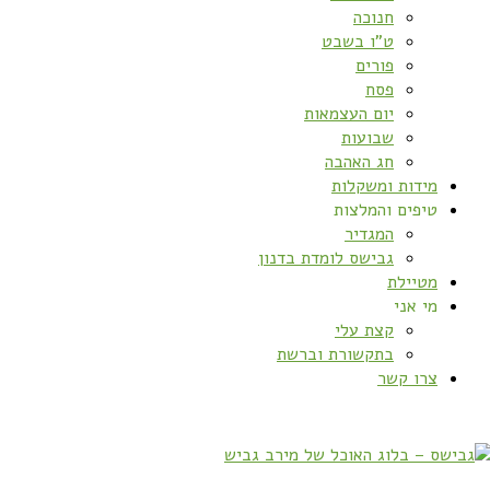
חנוכה
ט”ו בשבט
פורים
פסח
יום העצמאות
שבועות
חג האהבה
מידות ומשקלות
טיפים והמלצות
המגדיר
גבישס לומדת בדנון
מטיילת
מי אני
קצת עלי
בתקשורת וברשת
צרו קשר