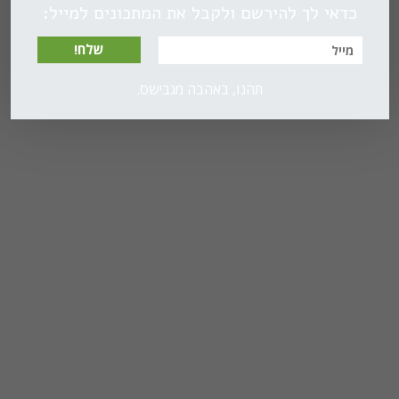
כדאי לך להירשם ולקבל את המתכונים למייל:
שלח!
תהנו, באהבה מגבישס.