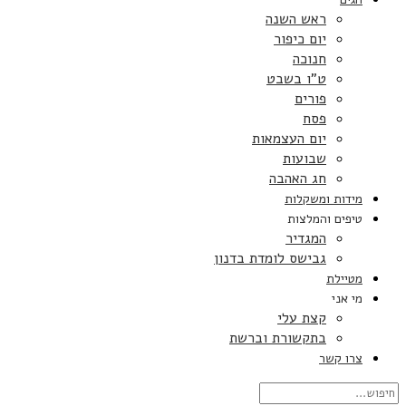
ראש השנה
יום כיפור
חנוכה
ט”ו בשבט
פורים
פסח
יום העצמאות
שבועות
חג האהבה
מידות ומשקלות
טיפים והמלצות
המגדיר
גבישס לומדת בדנון
מטיילת
מי אני
קצת עלי
בתקשורת וברשת
צרו קשר