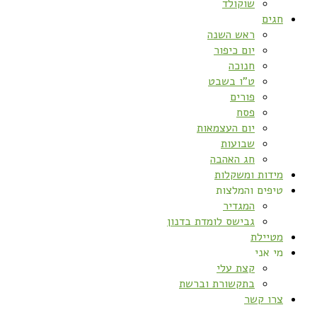
שוקולד
חגים
ראש השנה
יום כיפור
חנוכה
ט”ו בשבט
פורים
פסח
יום העצמאות
שבועות
חג האהבה
מידות ומשקלות
טיפים והמלצות
המגדיר
גבישס לומדת בדנון
מטיילת
מי אני
קצת עלי
בתקשורת וברשת
צרו קשר