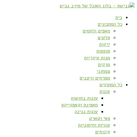
בית
כל המתכונים
מאפים ולחמים
סלטים
ירקות
תוספות
מנות עיקריות
מרקים
צמחוני
ממרחים ורטבים
כל המתוקים
עוגות
עוגות בחושות
מאפינס וקאפקייקס
עוגות גבינה
פאי וטארט
עוגיות וחיתוכיות
קינוחים