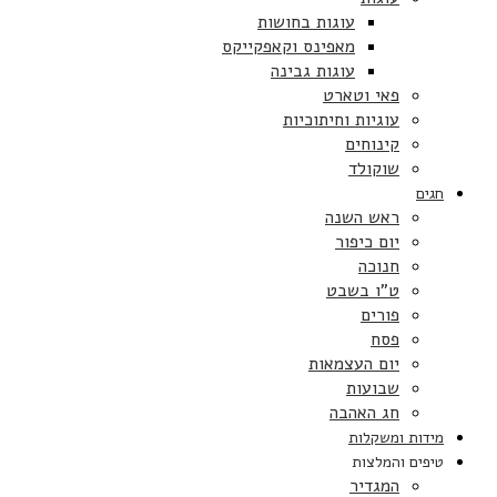
עוגות בחושות
מאפינס וקאפקייקס
עוגות גבינה
פאי וטארט
עוגיות וחיתוכיות
קינוחים
שוקולד
חגים
ראש השנה
יום כיפור
חנוכה
ט”ו בשבט
פורים
פסח
יום העצמאות
שבועות
חג האהבה
מידות ומשקלות
טיפים והמלצות
המגדיר