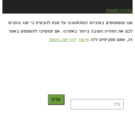
בחזרה למעלה
אנו משתמשים בעוגיות (cookies) על מנת להבטיח כי אנו נותנים
לכם את החוויה הטובה ביותר באתרנו. אם תמשיכו להשתמש באתר
זה, אתם מסכימים לזה
אישור
לקריאה נוספת
כדאי לך להירשם ולקבל את המתכונים למייל:
שלח!
נרשמת בהצלחה!
תהנו, באהבה מגבישס.