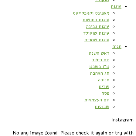
עוגות
מאפינס וקאפקייקס
עוגות בחושות
עוגות גבינה
עוגות שוקולד
עוגות שמרים
חגים
ראש השנה
יום כיפור
ט”ו בשבט
חג האהבה
חנוכה
פורים
פסח
יום העצמאות
שבועות
Instagram
No any image found. Please check it again or try with