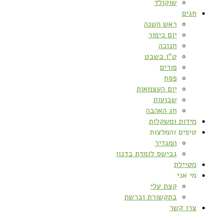
שוקולד
חגים
ראש השנה
יום כיפור
חנוכה
ט”ו בשבט
פורים
פסח
יום העצמאות
שבועות
חג האהבה
מידות ומשקלות
טיפים והמלצות
המגדיר
גבישס לומדת בדנון
מטיילת
מי אני
קצת עלי
בתקשורת וברשת
צרו קשר