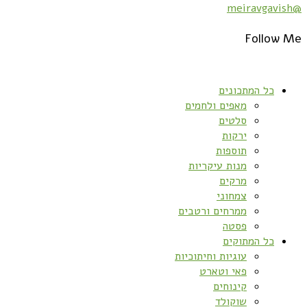
@meiravgavish
Follow Me
כל המתכונים
מאפים ולחמים
סלטים
ירקות
תוספות
מנות עיקריות
מרקים
צמחוני
ממרחים ורטבים
פסטה
כל המתוקים
עוגיות וחיתוכיות
פאי וטארט
קינוחים
שוקולד