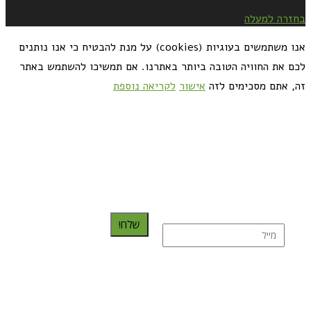
בחזרה למעלה
אנו משתמשים בעוגיות (cookies) על מנת להבטיח כי אנו נותנים
לכם את החוויה הטובה ביותר באתרנו. אם תמשיכו להשתמש באתר
זה, אתם מסכימים לזה
אישור
לקריאה נוספת
כדאי לך להירשם ולקבל את המתכונים למייל:
שלח!
נרשמת בהצלחה!
תהנו, באהבה מגבישס.