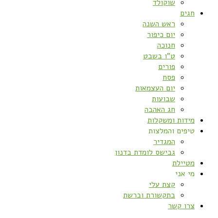
שוקולד
חגים
ראש השנה
יום כיפור
חנוכה
ט”ו בשבט
פורים
פסח
יום העצמאות
שבועות
חג האהבה
מידות ומשקלות
טיפים והמלצות
המגדיר
גבישס לומדת בדנון
מטיילת
מי אני
קצת עלי
בתקשורת וברשת
צרו קשר