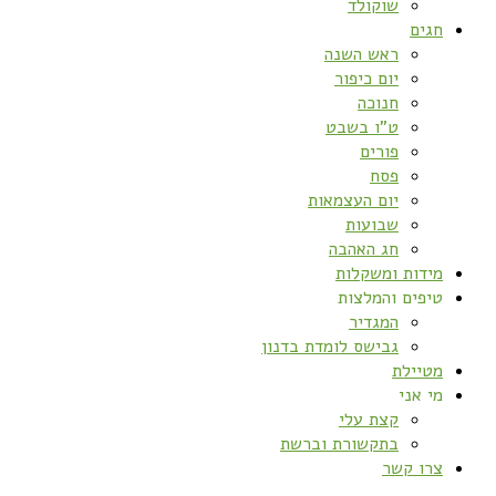
שוקולד
חגים
ראש השנה
יום כיפור
חנוכה
ט”ו בשבט
פורים
פסח
יום העצמאות
שבועות
חג האהבה
מידות ומשקלות
טיפים והמלצות
המגדיר
גבישס לומדת בדנון
מטיילת
מי אני
קצת עלי
בתקשורת וברשת
צרו קשר