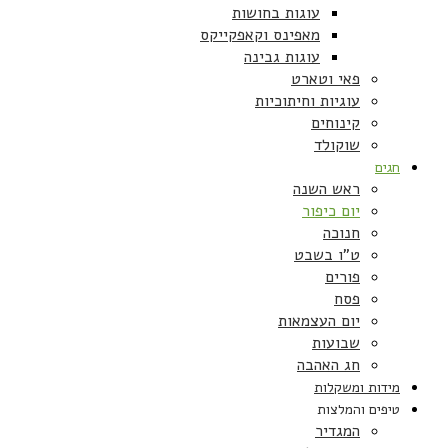
עוגות בחושות
מאפינס וקאפקייקס
עוגות גבינה
פאי וטארט
עוגיות וחיתוכיות
קינוחים
שוקולד
חגים
ראש השנה
יום כיפור
חנוכה
ט”ו בשבט
פורים
פסח
יום העצמאות
שבועות
חג האהבה
מידות ומשקלות
טיפים והמלצות
המגדיר