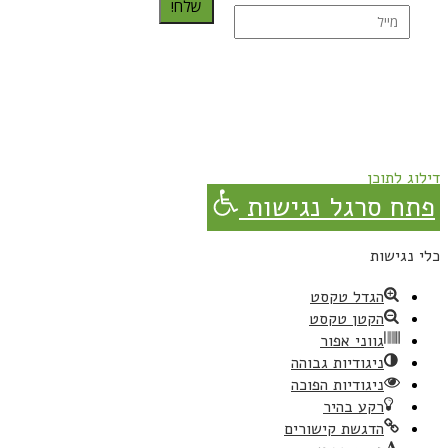
שלח!
נרשמת בהצלחה!
תהנו, באהבה מגבישס.
דילוג לתוכן
פתח סרגל נגישות
כלי נגישות
הגדל טקסט
הקטן טקסט
גווני אפור
ניגודיות גבוהה
ניגודיות הפוכה
רקע בהיר
הדגשת קישורים