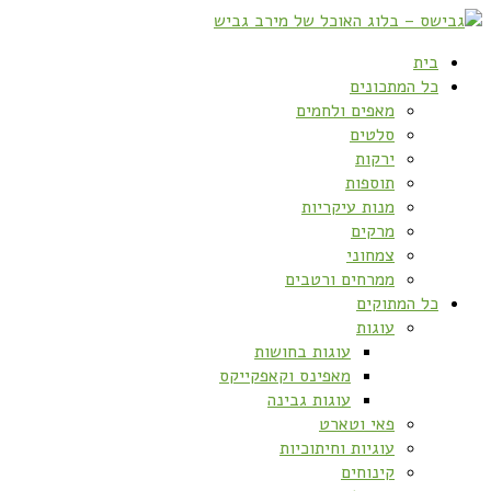
בית
כל המתכונים
מאפים ולחמים
סלטים
ירקות
תוספות
מנות עיקריות
מרקים
צמחוני
ממרחים ורטבים
כל המתוקים
עוגות
עוגות בחושות
מאפינס וקאפקייקס
עוגות גבינה
פאי וטארט
עוגיות וחיתוכיות
קינוחים