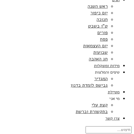
ראש השנה
יום כיפור
חנוכה
ט”ו בשבט
פורים
פסח
יום העצמאות
שבועות
חג האהבה
מידות ומשקלות
טיפים והמלצות
המגדיר
גבישס לומדת בדנון
מטיילת
מי אני
קצת עלי
בתקשורת וברשת
צרו קשר