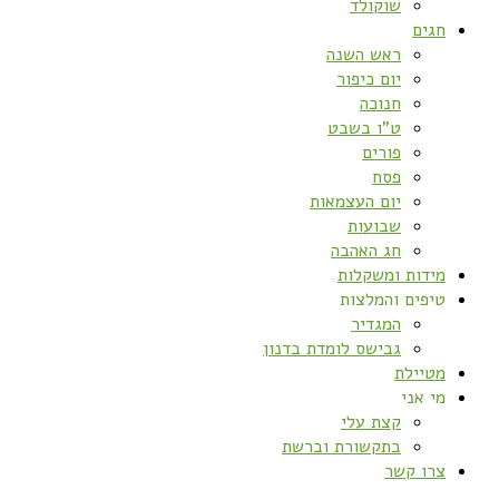
שוקולד
חגים
ראש השנה
יום כיפור
חנוכה
ט”ו בשבט
פורים
פסח
יום העצמאות
שבועות
חג האהבה
מידות ומשקלות
טיפים והמלצות
המגדיר
גבישס לומדת בדנון
מטיילת
מי אני
קצת עלי
בתקשורת וברשת
צרו קשר