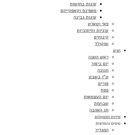
עוגות בחושות
מאפינס וקאפקייקס
עוגות גבינה
פאי וטארט
עוגיות וחיתוכיות
קינוחים
שוקולד
חגים
ראש השנה
יום כיפור
חנוכה
ט”ו בשבט
פורים
פסח
יום העצמאות
שבועות
חג האהבה
מידות ומשקלות
טיפים והמלצות
המגדיר