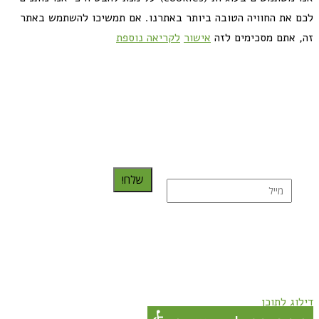
לכם את החוויה הטובה ביותר באתרנו. אם תמשיכו להשתמש באתר
זה, אתם מסכימים לזה
אישור
לקריאה נוספת
כדאי לך להירשם ולקבל את המתכונים למייל:
שלח!
נרשמת בהצלחה!
תהנו, באהבה מגבישס.
דילוג לתוכן