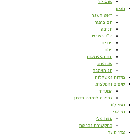
שוקולד
חגים
ראש השנה
יום כיפור
חנוכה
ט”ו בשבט
פורים
פסח
יום העצמאות
שבועות
חג האהבה
מידות ומשקלות
טיפים והמלצות
המגדיר
גבישס לומדת בדנון
מטיילת
מי אני
קצת עלי
בתקשורת וברשת
צרו קשר