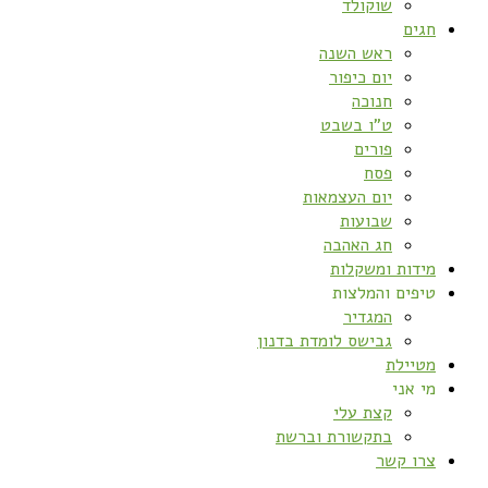
שוקולד
חגים
ראש השנה
יום כיפור
חנוכה
ט”ו בשבט
פורים
פסח
יום העצמאות
שבועות
חג האהבה
מידות ומשקלות
טיפים והמלצות
המגדיר
גבישס לומדת בדנון
מטיילת
מי אני
קצת עלי
בתקשורת וברשת
צרו קשר