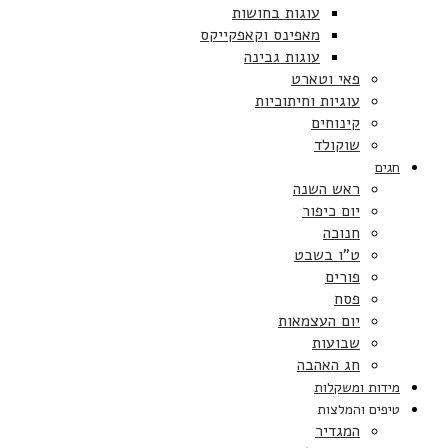
עוגות בחושות
מאפינס וקאפקייקס
עוגות גבינה
פאי וטארט
עוגיות וחיתוכיות
קינוחים
שוקולד
חגים
ראש השנה
יום כיפור
חנוכה
ט”ו בשבט
פורים
פסח
יום העצמאות
שבועות
חג האהבה
מידות ומשקלות
טיפים והמלצות
המגדיר