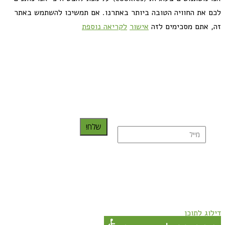
לכם את החוויה הטובה ביותר באתרנו. אם תמשיכו להשתמש באתר
זה, אתם מסכימים לזה
אישור
לקריאה נוספת
כדאי לך להירשם ולקבל את המתכונים למייל:
שלח!
נרשמת בהצלחה!
תהנו, באהבה מגבישס.
דילוג לתוכן