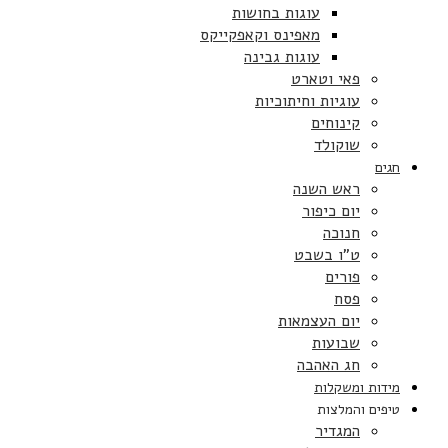
עוגות בחושות
מאפינס וקאפקייקס
עוגות גבינה
פאי וטארט
עוגיות וחיתוכיות
קינוחים
שוקולד
חגים
ראש השנה
יום כיפור
חנוכה
ט”ו בשבט
פורים
פסח
יום העצמאות
שבועות
חג האהבה
מידות ומשקלות
טיפים והמלצות
המגדיר