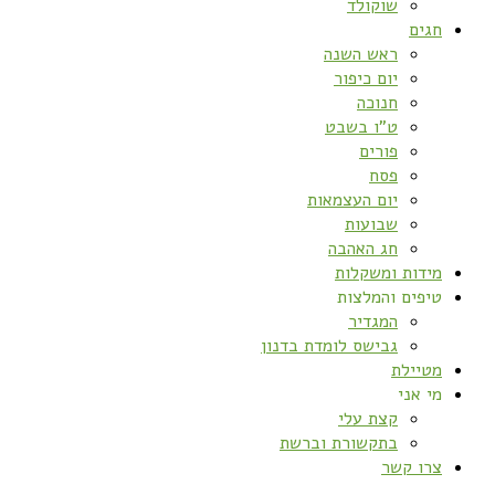
שוקולד
חגים
ראש השנה
יום כיפור
חנוכה
ט”ו בשבט
פורים
פסח
יום העצמאות
שבועות
חג האהבה
מידות ומשקלות
טיפים והמלצות
המגדיר
גבישס לומדת בדנון
מטיילת
מי אני
קצת עלי
בתקשורת וברשת
צרו קשר