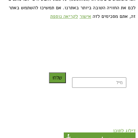
לכם את החוויה הטובה ביותר באתרנו. אם תמשיכו להשתמש באתר
זה, אתם מסכימים לזה
אישור
לקריאה נוספת
כדאי לך להירשם ולקבל את המתכונים למייל:
שלח!
נרשמת בהצלחה!
תהנו, באהבה מגבישס.
דילוג לתוכן