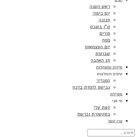
ראש השנה
יום כיפור
חנוכה
ט”ו בשבט
פורים
פסח
יום העצמאות
שבועות
חג האהבה
מידות ומשקלות
טיפים והמלצות
המגדיר
גבישס לומדת בדנון
מטיילת
מי אני
קצת עלי
בתקשורת וברשת
צרו קשר