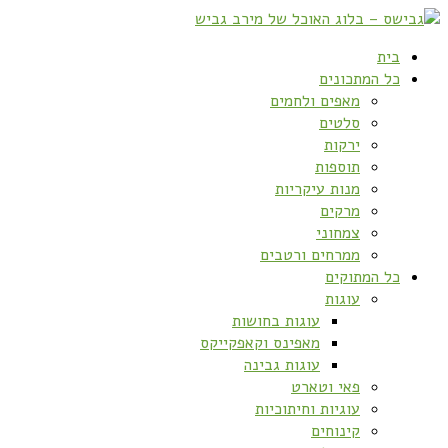
בית
כל המתכונים
מאפים ולחמים
סלטים
ירקות
תוספות
מנות עיקריות
מרקים
צמחוני
ממרחים ורטבים
כל המתוקים
עוגות
עוגות בחושות
מאפינס וקאפקייקס
עוגות גבינה
פאי וטארט
עוגיות וחיתוכיות
קינוחים