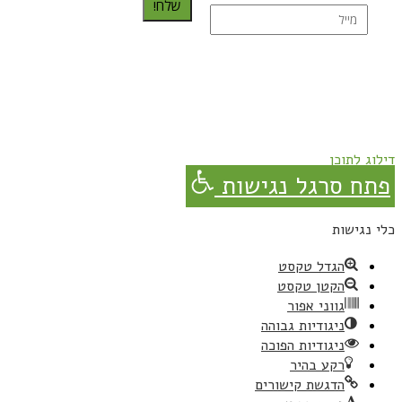
שלח!
נרשמת בהצלחה!
תהנו, באהבה מגבישס.
דילוג לתוכן
פתח סרגל נגישות
כלי נגישות
הגדל טקסט
הקטן טקסט
גווני אפור
ניגודיות גבוהה
ניגודיות הפוכה
רקע בהיר
הדגשת קישורים