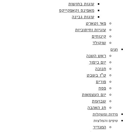
עוגות בחושות
מאפינס וקאפקייקס
עוגות גבינה
פאי וטארט
עוגיות וחיתוכיות
קינוחים
שוקולד
חגים
ראש השנה
יום כיפור
חנוכה
ט”ו בשבט
פורים
פסח
יום העצמאות
שבועות
חג האהבה
מידות ומשקלות
טיפים והמלצות
המגדיר