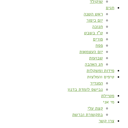
שוקולד
חגים
ראש השנה
יום כיפור
חנוכה
ט”ו בשבט
פורים
פסח
יום העצמאות
שבועות
חג האהבה
מידות ומשקלות
טיפים והמלצות
המגדיר
גבישס לומדת בדנון
מטיילת
מי אני
קצת עלי
בתקשורת וברשת
צרו קשר