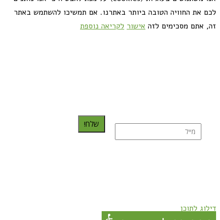
לכם את החוויה הטובה ביותר באתרנו. אם תמשיכו להשתמש באתר
זה, אתם מסכימים לזה
אישור
לקריאה נוספת
כדאי לך להירשם ולקבל את המתכונים למייל:
שלח!
נרשמת בהצלחה!
תהנו, באהבה מגבישס.
דילוג לתוכן