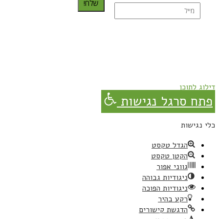
שלח!
נרשמת בהצלחה!
תהנו, באהבה מגבישס.
דילוג לתוכן
פתח סרגל נגישות
כלי נגישות
הגדל טקסט
הקטן טקסט
גווני אפור
ניגודיות גבוהה
ניגודיות הפוכה
רקע בהיר
הדגשת קישורים