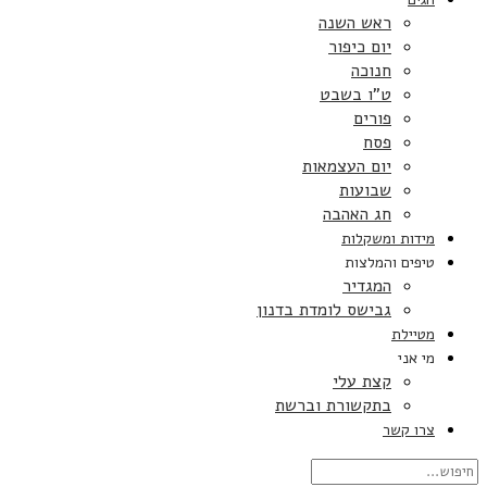
ראש השנה
יום כיפור
חנוכה
ט”ו בשבט
פורים
פסח
יום העצמאות
שבועות
חג האהבה
מידות ומשקלות
טיפים והמלצות
המגדיר
גבישס לומדת בדנון
מטיילת
מי אני
קצת עלי
בתקשורת וברשת
צרו קשר