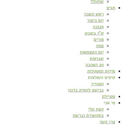
שוקולד
חגים
ראש השנה
יום כיפור
חנוכה
ט”ו בשבט
פורים
פסח
יום העצמאות
שבועות
חג האהבה
מידות ומשקלות
טיפים והמלצות
המגדיר
גבישס לומדת בדנון
מטיילת
מי אני
קצת עלי
בתקשורת וברשת
צרו קשר