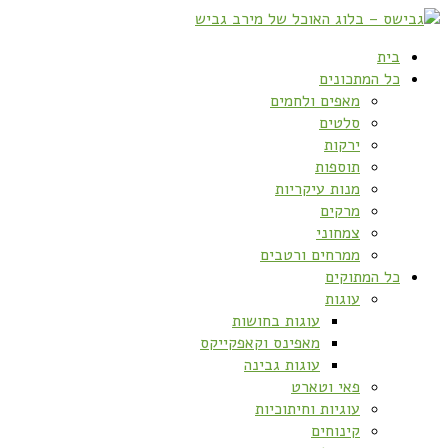
בית
כל המתכונים
מאפים ולחמים
סלטים
ירקות
תוספות
מנות עיקריות
מרקים
צמחוני
ממרחים ורטבים
כל המתוקים
עוגות
עוגות בחושות
מאפינס וקאפקייקס
עוגות גבינה
פאי וטארט
עוגיות וחיתוכיות
קינוחים