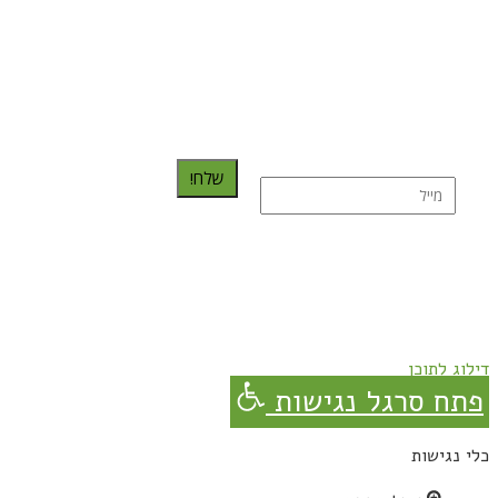
כדאי לך להירשם ולקבל את המתכונים למייל:
שלח!
נרשמת בהצלחה!
תהנו, באהבה מגבישס.
דילוג לתוכן
פתח סרגל נגישות
כלי נגישות