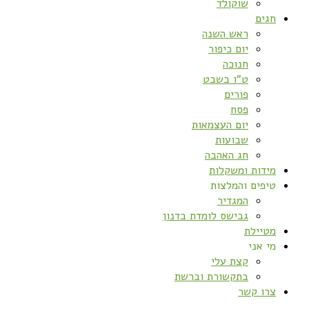
שוקולד
חגים
ראש השנה
יום כיפור
חנוכה
ט”ו בשבט
פורים
פסח
יום העצמאות
שבועות
חג האהבה
מידות ומשקלות
טיפים והמלצות
המגדיר
גבישס לומדת בדנון
מטיילת
מי אני
קצת עלי
בתקשורת וברשת
צרו קשר