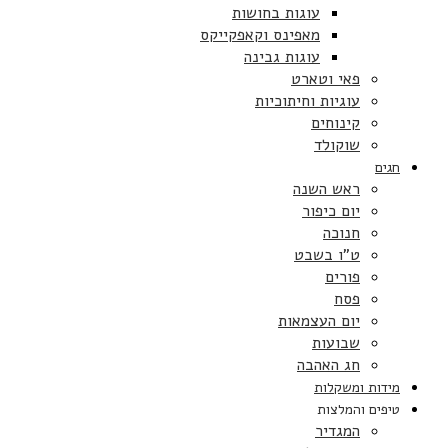
עוגות בחושות
מאפינס וקאפקייקס
עוגות גבינה
פאי וטארט
עוגיות וחיתוכיות
קינוחים
שוקולד
חגים
ראש השנה
יום כיפור
חנוכה
ט”ו בשבט
פורים
פסח
יום העצמאות
שבועות
חג האהבה
מידות ומשקלות
טיפים והמלצות
המגדיר