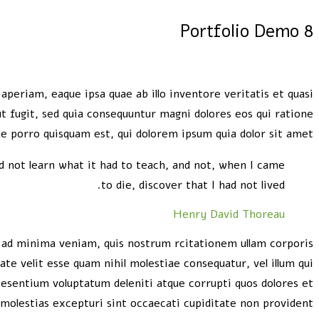
Portfolio Demo 8
periam, eaque ipsa quae ab illo inventore veritatis et quasi
t fugit, sed quia consequuntur magni dolores eos qui ratione
e porro quisquam est, qui dolorem ipsum quia dolor sit amet
uld not learn what it had to teach, and not, when I came
to die, discover that I had not lived.
Henry David Thoreau
ad minima veniam, quis nostrum rcitationem ullam corporis
te velit esse quam nihil molestiae consequatur, vel illum qui
 esentium voluptatum deleniti atque corrupti quos dolores et
 molestias excepturi sint occaecati cupiditate non provident.