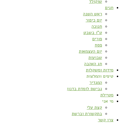
שוקולד
חגים
ראש השנה
יום כיפור
חנוכה
ט”ו בשבט
פורים
פסח
יום העצמאות
שבועות
חג האהבה
מידות ומשקלות
טיפים והמלצות
המגדיר
גבישס לומדת בדנון
מטיילת
מי אני
קצת עלי
בתקשורת וברשת
צרו קשר