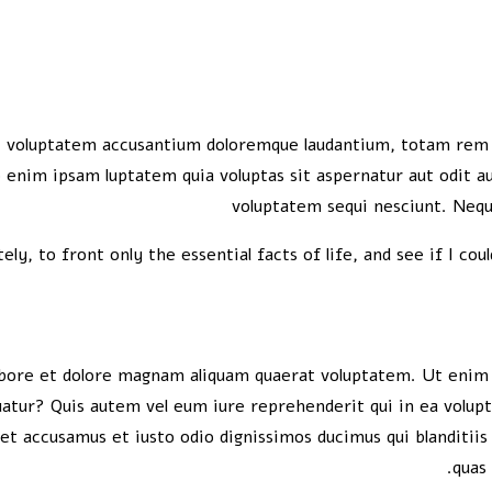
it voluptatem accusantium doloremque laudantium, totam rem a
enim ipsam luptatem quia voluptas sit aspernatur aut odit au
voluptatem sequi nesciunt. Nequ
ely, to front only the essential facts of life, and see if I co
bore et dolore magnam aliquam quaerat voluptatem. Ut enim 
uatur? Quis autem vel eum iure reprehenderit qui in ea volupta
 et accusamus et iusto odio dignissimos ducimus qui blanditiis
quas