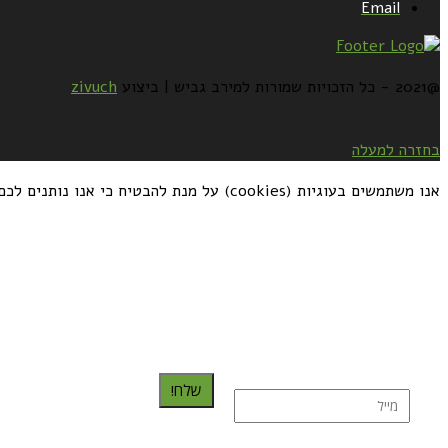
Email
@2021 - כל הזכויות שמורות למירב גביש | ביצוע
zivuch
בחזרה למעלה
אנו משתמשים בעוגיות (cookies) על מנת להבטיח כי אנו נותנים לכם את החוויה הטובה ביותר באתרנו. אם תמשיכו להשתמש באתר זה, אתם מסכימים לזה
כדאי לך להירשם ולקבל את המתכונים למייל:
שלח!
נרשמת בהצלחה!