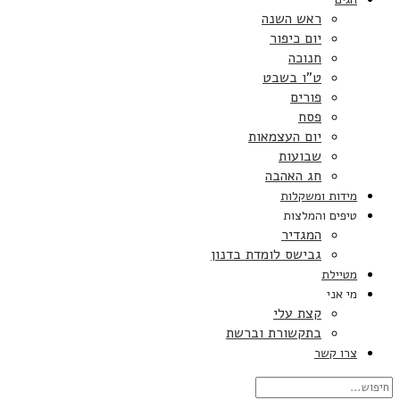
ראש השנה
יום כיפור
חנוכה
ט”ו בשבט
פורים
פסח
יום העצמאות
שבועות
חג האהבה
מידות ומשקלות
טיפים והמלצות
המגדיר
גבישס לומדת בדנון
מטיילת
מי אני
קצת עלי
בתקשורת וברשת
צרו קשר