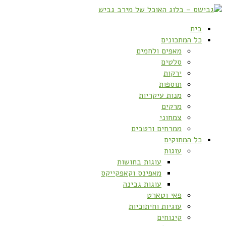
בית
כל המתכונים
מאפים ולחמים
סלטים
ירקות
תוספות
מנות עיקריות
מרקים
צמחוני
ממרחים ורטבים
כל המתוקים
עוגות
עוגות בחושות
מאפינס וקאפקייקס
עוגות גבינה
פאי וטארט
עוגיות וחיתוכיות
קינוחים