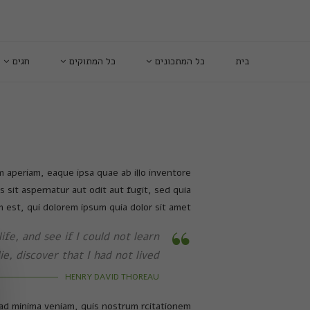
בית
כל המתכונים
כל המתוקים
חגים
 aperiam, eaque ipsa quae ab illo inventore
 sit aspernatur aut odit aut fugit, sed quia
est, qui dolorem ipsum quia dolor sit amet
ife, and see if I could not learn
, discover that I had not lived.
HENRY DAVID THOREAU
ad minima veniam, quis nostrum rcitationem