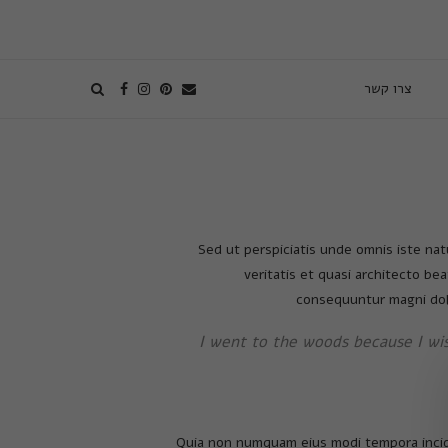
צרו קשר
Sed ut perspiciatis unde omnis iste na
veritatis et quasi architecto be
consequuntur magni dolo
I went to the woods because I wish
Quia non numquam eius modi tempora incid