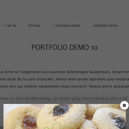
מידות ומשקלות
טיפים והמלצות
מטיילת
מי אני
PORTFOLIO DEMO 10
tus error sit voluptatem accusantium doloremque laudantium, totam rem
atae vitae dicta sunt explicabo. Nemo enim ipsam luptatem quia voluptas
res eos qui ratione voluptatem sequi nesciunt. Neque porro quisquam 
ed to live deliberately, to front only the essential facts of l
what it had to teach, and not, when I came to die
unt ut labore et dolore magnam aliquam quaerat voluptatem. Ut enim 