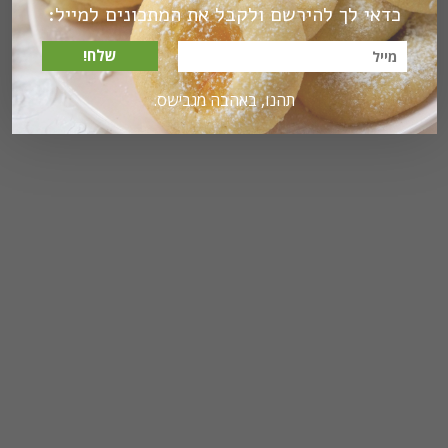
כדאי לך להירשם ולקבל את המתכונים למייל:
שלח!
תהנו, באהבה מגבישס.