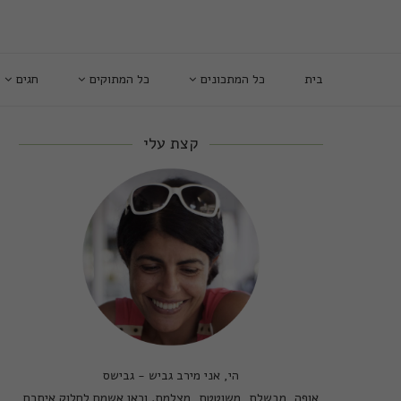
בית
כל המתכונים
כל המתוקים
חגים
קצת עלי
הי, אני מירב גביש - גבישס
אופה, מבשלת, משוטטת, מצלמת. וכאן אשמח לחלוק איתכם