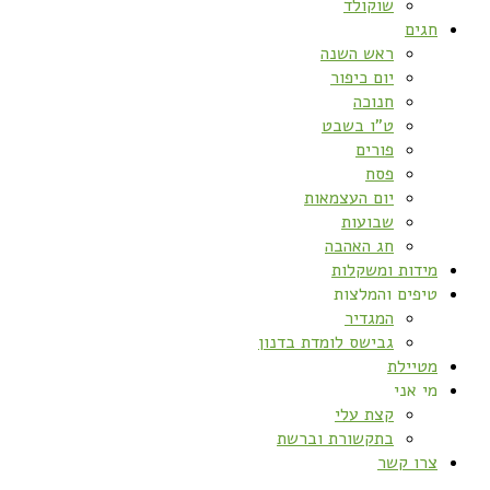
שוקולד
חגים
ראש השנה
יום כיפור
חנוכה
ט”ו בשבט
פורים
פסח
יום העצמאות
שבועות
חג האהבה
מידות ומשקלות
טיפים והמלצות
המגדיר
גבישס לומדת בדנון
מטיילת
מי אני
קצת עלי
בתקשורת וברשת
צרו קשר