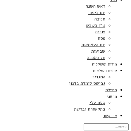
ראש השנה
יום כיפור
חנוכה
ט”ו בשבט
פורים
פסח
יום העצמאות
שבועות
חג האהבה
מידות ומשקלות
טיפים והמלצות
המגדיר
גבישס לומדת בדנון
מטיילת
מי אני
קצת עלי
בתקשורת וברשת
צרו קשר