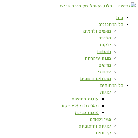
בית
כל המתכונים
מאפים ולחמים
סלטים
ירקות
תוספות
מנות עיקריות
מרקים
צמחוני
ממרחים ורטבים
כל המתוקים
עוגות
עוגות בחושות
מאפינס וקאפקייקס
עוגות גבינה
פאי וטארט
עוגיות וחיתוכיות
קינוחים