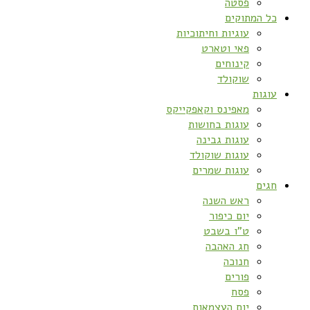
פסטה
כל המתוקים
עוגיות וחיתוכיות
פאי וטארט
קינוחים
שוקולד
עוגות
מאפינס וקאפקייקס
עוגות בחושות
עוגות גבינה
עוגות שוקולד
עוגות שמרים
חגים
ראש השנה
יום כיפור
ט”ו בשבט
חג האהבה
חנוכה
פורים
פסח
יום העצמאות