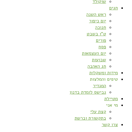
שוקולד
חגים
ראש השנה
יום כיפור
חנוכה
ט”ו בשבט
פורים
פסח
יום העצמאות
שבועות
חג האהבה
מידות ומשקלות
טיפים והמלצות
המגדיר
גבישס לומדת בדנון
מטיילת
מי אני
קצת עלי
בתקשורת וברשת
צרו קשר