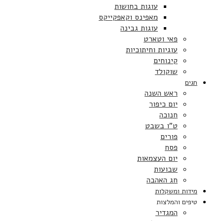
עוגות בחושות
מאפינס וקאפקייקס
עוגות גבינה
פאי וטארט
עוגיות וחיתוכיות
קינוחים
שוקולד
חגים
ראש השנה
יום כיפור
חנוכה
ט”ו בשבט
פורים
פסח
יום העצמאות
שבועות
חג האהבה
מידות ומשקלות
טיפים והמלצות
המגדיר