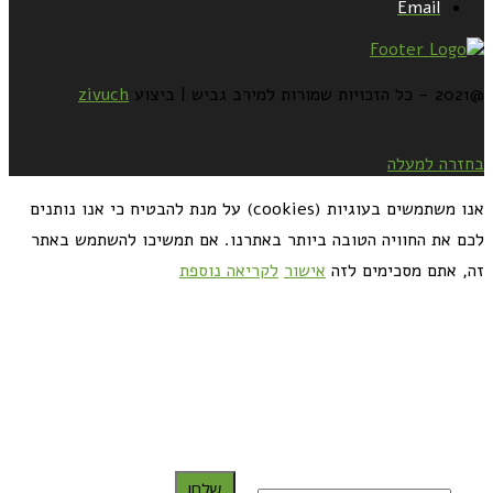
Email
@2021 - כל הזכויות שמורות למירב גביש | ביצוע
zivuch
בחזרה למעלה
אנו משתמשים בעוגיות (cookies) על מנת להבטיח כי אנו נותנים
לכם את החוויה הטובה ביותר באתרנו. אם תמשיכו להשתמש באתר
זה, אתם מסכימים לזה
אישור
לקריאה נוספת
כדאי לך להירשם ולקבל את המתכונים למייל:
שלח!