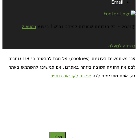
Email
@2021 - כל הזכויות שמורות למירב גביש | ביצוע
zivuch
בחזרה למעלה
אנו משתמשים בעוגיות (cookies) על מנת להבטיח כי אנו נותנים
לכם את החוויה הטובה ביותר באתרנו. אם תמשיכו להשתמש באתר
זה, אתם מסכימים לזה
אישור
לקריאה נוספת
כדאי לך להירשם ולקבל את המתכונים למייל:
שלח!