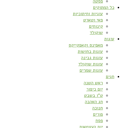
פסטה
כל המתוקים
עוגיות וחיתוכיות
פאי וטארט
קינוחים
שוקולד
עוגות
מאפינס וקאפקייקס
עוגות בחושות
עוגות גבינה
עוגות שוקולד
עוגות שמרים
חגים
ראש השנה
יום כיפור
ט”ו בשבט
חג האהבה
חנוכה
פורים
פסח
יום העצמאות