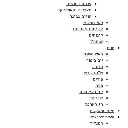
עוגות בחושות
מאפינס וקאפקייקס
עוגות גבינה
פאי וטארט
עוגיות וחיתוכיות
קינוחים
שוקולד
חגים
ראש השנה
יום כיפור
חנוכה
ט”ו בשבט
פורים
פסח
יום העצמאות
שבועות
חג האהבה
מידות ומשקלות
טיפים והמלצות
המגדיר