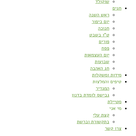
שוקולד
חגים
ראש השנה
יום כיפור
חנוכה
ט”ו בשבט
פורים
פסח
יום העצמאות
שבועות
חג האהבה
מידות ומשקלות
טיפים והמלצות
המגדיר
גבישס לומדת בדנון
מטיילת
מי אני
קצת עלי
בתקשורת וברשת
צרו קשר