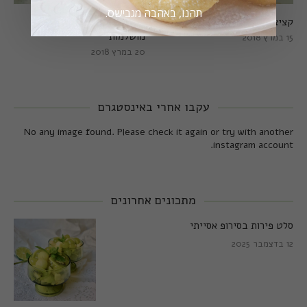
תהנו, באהבה מגבישס.
קציצות כרישה מושלמות
קציצות כרישה טבעוניות
מושלמות
15 במרץ 2018
20 במרץ 2018
עקבו אחרי באינסטגרם
No any image found. Please check it again or try with another
instagram account.
מתכונים אחרונים
סלט פירות בסירופ אסייתי
12 בדצמבר 2025