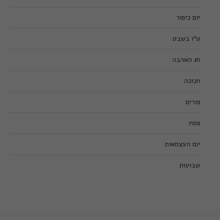
יום כיפור
ט”ו בשבט
חג האהבה
חנוכה
פורים
פסח
יום העצמאות
שבועות