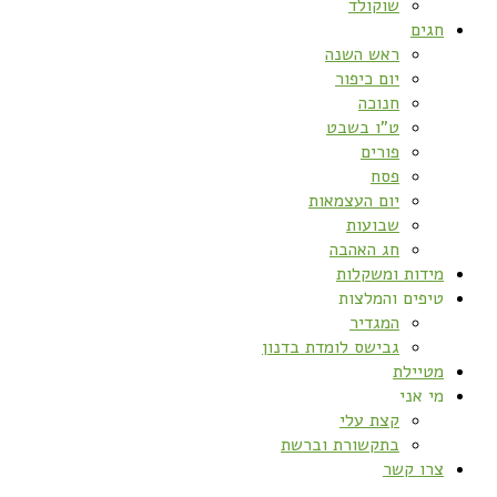
שוקולד
חגים
ראש השנה
יום כיפור
חנוכה
ט”ו בשבט
פורים
פסח
יום העצמאות
שבועות
חג האהבה
מידות ומשקלות
טיפים והמלצות
המגדיר
גבישס לומדת בדנון
מטיילת
מי אני
קצת עלי
בתקשורת וברשת
צרו קשר