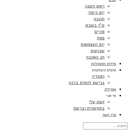
ראש השנה
יום כיפור
חנוכה
ט”ו בשבט
פורים
פסח
יום העצמאות
שבועות
חג האהבה
מידות ומשקלות
טיפים והמלצות
המגדיר
גבישס לומדת בדנון
מטיילת
מי אני
קצת עלי
בתקשורת וברשת
צרו קשר