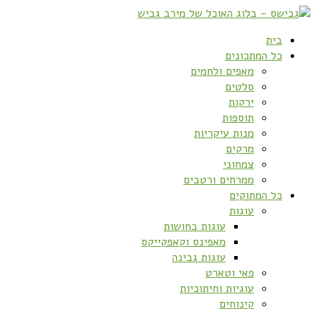
בית
כל המתכונים
מאפים ולחמים
סלטים
ירקות
תוספות
מנות עיקריות
מרקים
צמחוני
ממרחים ורטבים
כל המתוקים
עוגות
עוגות בחושות
מאפינס וקאפקייקס
עוגות גבינה
פאי וטארט
עוגיות וחיתוכיות
קינוחים