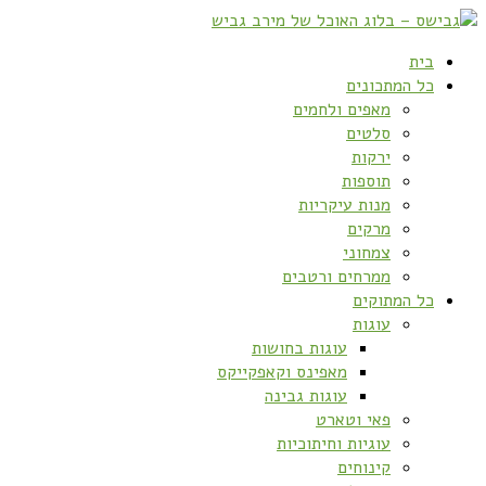
בית
כל המתכונים
מאפים ולחמים
סלטים
ירקות
תוספות
מנות עיקריות
מרקים
צמחוני
ממרחים ורטבים
כל המתוקים
עוגות
עוגות בחושות
מאפינס וקאפקייקס
עוגות גבינה
פאי וטארט
עוגיות וחיתוכיות
קינוחים