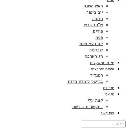
ראש השנה
יום כיפור
חנוכה
ט”ו בשבט
פורים
פסח
יום העצמאות
שבועות
חג האהבה
מידות ומשקלות
טיפים והמלצות
המגדיר
גבישס לומדת בדנון
מטיילת
מי אני
קצת עלי
בתקשורת וברשת
צרו קשר