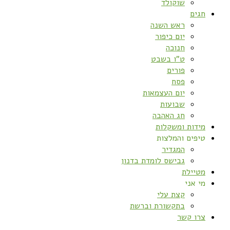
שוקולד
חגים
ראש השנה
יום כיפור
חנוכה
ט”ו בשבט
פורים
פסח
יום העצמאות
שבועות
חג האהבה
מידות ומשקלות
טיפים והמלצות
המגדיר
גבישס לומדת בדנון
מטיילת
מי אני
קצת עלי
בתקשורת וברשת
צרו קשר