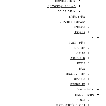
עוגות בחושות
מאפינס וקאפקייקס
עוגות גבינה
פאי וטארט
עוגיות וחיתוכיות
קינוחים
שוקולד
חגים
ראש השנה
יום כיפור
חנוכה
ט”ו בשבט
פורים
פסח
יום העצמאות
שבועות
חג האהבה
מידות ומשקלות
טיפים והמלצות
המגדיר
גבישס לומדת בדנון