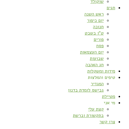
שוקולד
חגים
ראש השנה
יום כיפור
חנוכה
ט”ו בשבט
פורים
פסח
יום העצמאות
שבועות
חג האהבה
מידות ומשקלות
טיפים והמלצות
המגדיר
גבישס לומדת בדנון
מטיילת
מי אני
קצת עלי
בתקשורת וברשת
צרו קשר