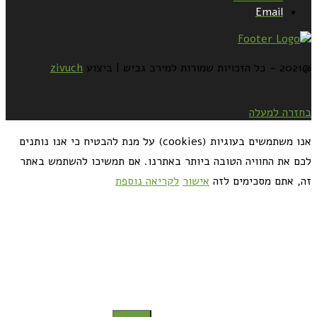
Email
@2021 - כל הזכויות שמורות למירב גביש | ביצוע
zivuch
בחזרה למעלה
אנו משתמשים בעוגיות (cookies) על מנת להבטיח כי אנו נותנים
לכם את החוויה הטובה ביותר באתרנו. אם תמשיכו להשתמש באתר
זה, אתם מסכימים לזה
אישור
לקריאה נוספת
כדאי לך להירשם ולקבל את המתכונים למייל: